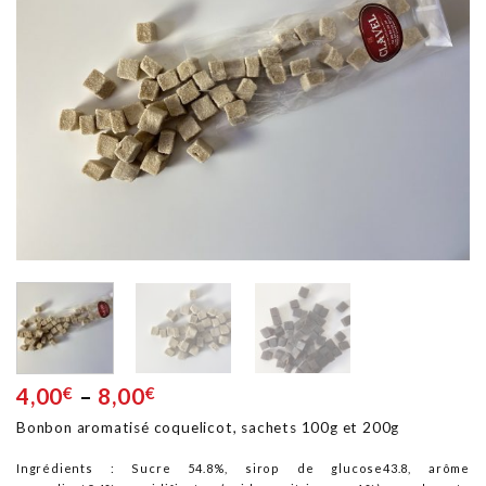
à la
liste
d'envie
4,00
€
–
8,00
€
Bonbon aromatisé coquelicot, sachets 100g et 200g
Ingrédients : Sucre 54.8%, sirop de glucose43.8, arôme