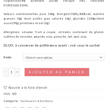
coquelicot0.4% acidifiant (acide citrique 1%); colorants
E120,E161b,E160c.
Valeurs nutritionnelles pour 100g: Energie(1702kj;400kcal), matière
grasses (0g) dont acides gras saturés (0g), glucides (100gr)dont
sucre(99g),protéines et sel (0g)
Allergènes: sésame, fruit à coque, céréales contenant du gluten,
sulfites de noisette, amande, noix, pistache, lait, œuf, soja.
DLUO: à conserver de préférence avant : voir sous le sachet
Poids
quantité de Pâte vanillée à la réglisse
AJOUTER AU PANIER
Ajouter à la liste d'envie
UGS :
ND
Catégorie :
Guimauves & bonbons