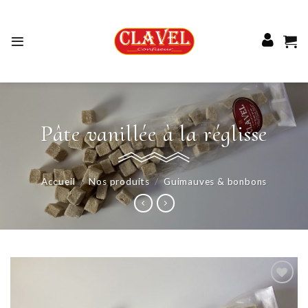
Skip
to
content
Pâte vanillée à la réglisse
Accueil
/
Nos produits
/
Guimauves & bonbons
Ajouter