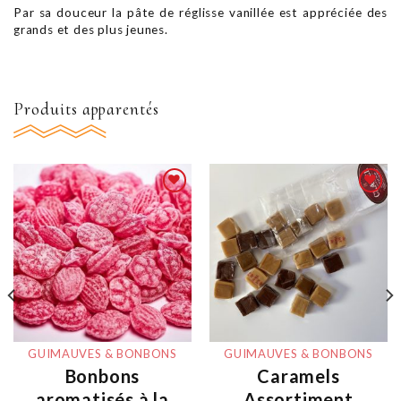
Par sa douceur la pâte de réglisse vanillée est appréciée des
grands et des plus jeunes.
Produits apparentés
Ajouter
Ajouter
à la
à la
liste
liste
d'envie
d'envie
GUIMAUVES & BONBONS
GUIMAUVES & BONBONS
Bonbons
Caramels
aromatisés à la
Assortiment