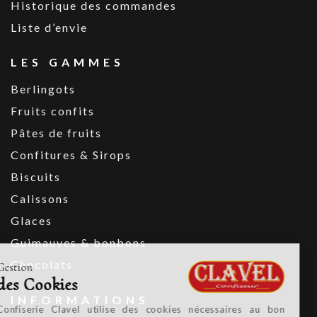
Historique des commandes
Liste d’envie
LES GAMMES
Berlingots
Fruits confits
Pâtes de fruits
Confitures & Sirops
Biscuits
Calissons
Glaces
Guimauves & bonbons
Chocolats
Gestion
des Cookies
INFORMATIONS
Confiserie Clavel utilise des cookies nécessaires au bon